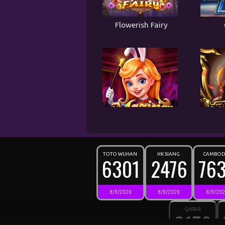
Flowerish Fairy
Magician
TOTO WUHAN
HK SIANG
CAMBOD
6301
2476
76
8/8/2026
8/8/2026
8/8/20
QATAR
3158