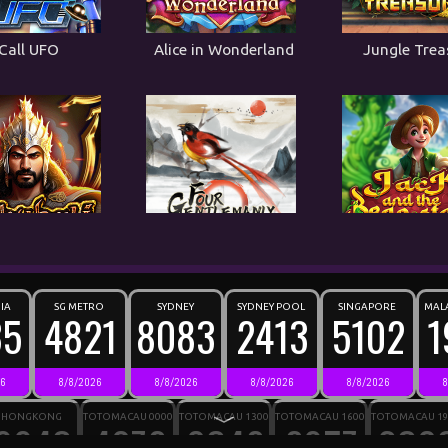
Call UFO
Alice in Wonderland
Jungle Trea
Baahubali
Four Gentlemanly
Jack and 
Flowers
Beanstal
IA
SG METRO
SYDNEY
SYDNEY POOL
SINGAPORE
MALA
35
4821
8083
2413
5102
1
26
8/8/2026
8/8/2026
8/8/2026
8/8/2026
8
HONGKONG
TOTOMACAU 0000
TOTOMACAU 1300
TOTOMACAU 1600
TOTOMACAU 1
9943
4072
0342
2957
630