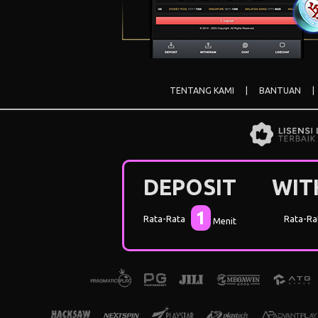
TENTANG KAMI
|
BANTUAN
|
DEPOSIT
WI
1
Rata-Rata
Rata-Ra
Menit