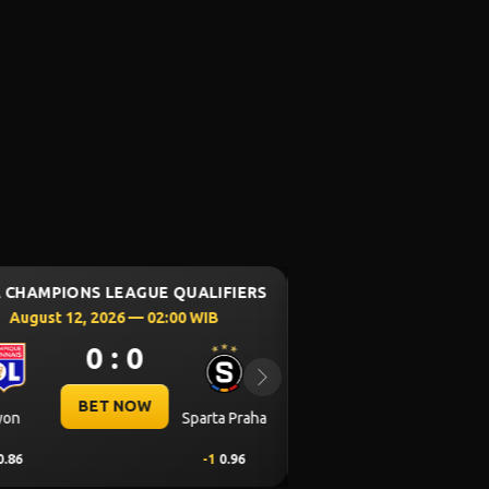
7/8/2026
f Ninja
Wizard of Oz
A CHAMPIONS LEAGUE QUALIFIERS
August 11, 2026 — 22:59 WIB
0 : 0
Next
BET NOW
Union Saint-
 Glimt
Gilloise
5
0.88
-0.75
0.94