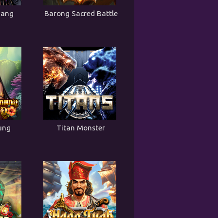
hang
Barong Sacred Battle
ung
Titan Monster