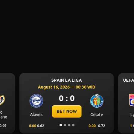
7/8/2026
8/8/2026
8/8/2026
8/8/2026
7/8/2026
te and Luck
Thor's Hammer
Secret Scroll o
nd of Easter
IERS
UEFA CHAMPIONS LEAGUE QUALIFIERS
UEF
Island
August 12, 2026 — 01:15 WIB
0 : 0
BET NOW
Slovan
bahce
Mjallby
Bodo
Bratislava
.87
0.5
0.83
-0.5
0.99
0.7