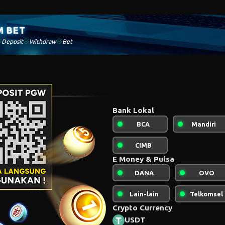
M BET
Deposit
Withdraw
Bet
Bank Lokal
BCA
Mandiri
CIMB
E Money & Pulsa
DANA
OVO
Lain-lain
Telkomsel
Crypto Currency
USDT