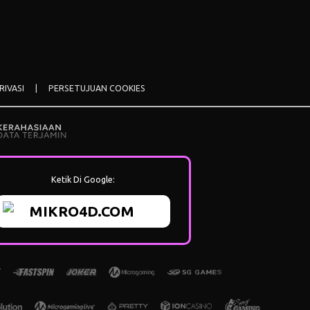
RIVASI
|
PERSETUJUAN COOKIES
Ketik Di Google:
MIKRO4D.COM