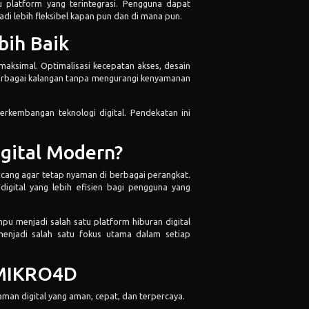
 platform yang terintegrasi. Pengguna dapat
di lebih fleksibel kapan pun dan di mana pun.
bih Baik
ksimal. Optimalisasi kecepatan akses, desain
 berbagai kalangan tanpa mengurangi kenyamanan
kembangan teknologi digital. Pendekatan ini
gital Modern?
cang agar tetap nyaman di berbagai perangkat.
gital yang lebih efisien bagi pengguna yang
u menjadi salah satu platform hiburan digital
enjadi salah satu fokus utama dalam setiap
 MIKRO4D
an digital yang aman, cepat, dan terpercaya.