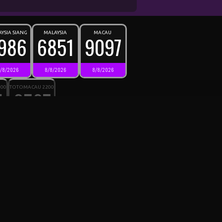
YSIA SIANG
MALAYSIA
MACAU
986
6851
9097
/8/2026
8/8/2026
8/8/2026
900
TOTOMACAU 2200
1
6525
8/8/2026