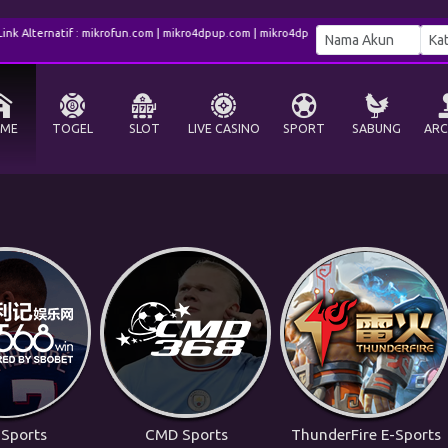
lternatif : mikrofun.com | mikro4dpup.com | mikro4dpart.com
Selamat 
ME
TOGEL
SLOT
LIVE CASINO
SPORT
SABUNG
ARC
Sports
CMD Sports
ThunderFire E-Sports