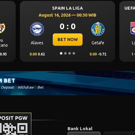
IERS
UEFA CHAMPIONS LEAGUE QUALIFIERS
UEF
August 12, 2026 — 01:15 WIB
0 : 0
BET NOW
Slovan
bahce
Mjallby
Bodo
Bratislava
.87
0.5
0.83
-0.5
0.99
0.7
M BET
Deposit
Withdraw
Bet
Bank Lokal