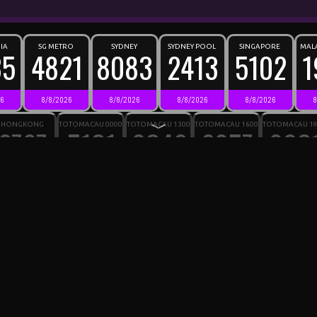
IA
SG METRO
SYDNEY
SYDNEY POOL
SINGAPORE
MALA
35
4821
8083
2413
5102
1
26
8/8/2026
8/8/2026
8/8/2026
8/8/2026
8
HONGKONG
TOTOMACAU 0000
TOTOMACAU 1300
TOTOMACAU 1600
TOTOMACAU 1
2797
5131
0342
2957
903
8/8/2026
9/8/2026
8/8/2026
8/8/2026
8/8/2026