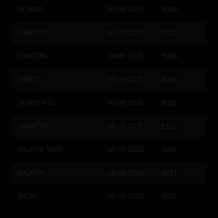
HK SIANG
09-08-2026
4008
CAMBODIA
09-08-2026
7023
SG METRO
09-08-2026
5948
SYDNEY
08-08-2026
8083
SYDNEY POOL
09-08-2026
8082
SINGAPORE
08-08-2026
5102
MALAYSIA SIANG
08-08-2026
1986
MALAYSIA
08-08-2026
6851
MACAU
08-08-2026
9097