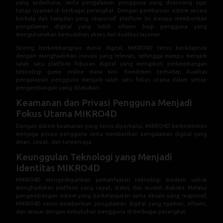
yang sederhana, serta pengalaman pengguna yang dirancang agar
tetap nyaman di berbagai perangkat. Dengan pembaruan sistem secara
berkala dan tampilan yang responsif, platform ini mampu memberikan
pengalaman digital yang lebih efisien bagi pengguna yang
mengutamakan kemudahan akses dan kualitas layanan.
Seiring berkembangnya dunia digital, MIKRO4D terus beradaptasi
dengan menghadirkan inovasi yang relevan, sehingga mampu menjadi
salah satu platform hiburan digital yang mengikuti perkembangan
teknologi game online masa kini. Komitmen terhadap kualitas
pengalaman pengguna menjadi salah satu fokus utama dalam setiap
pengembangan yang dilakukan.
Keamanan dan Privasi Pengguna Menjadi
Fokus Utama MIKRO4D
Dengan sistem keamanan yang terus diperbarui, MIKRO4D berkomitmen
menjaga privasi pengguna serta memberikan pengalaman digital yang
aman, cepat, dan terpercaya.
Keunggulan Teknologi yang Menjadi
Identitas MIKRO4D
MIKRO4D mengedepankan pemanfaatan teknologi modern untuk
menghadirkan platform yang cepat, stabil, dan mudah diakses. Melalui
pengembangan sistem yang berkelanjutan serta desain yang responsif,
MIKRO4D terus memberikan pengalaman digital yang nyaman, efisien,
dan sesuai dengan kebutuhan pengguna di berbagai perangkat.