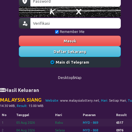
Remember Me
Masuk
Daftar Sekarang
Main di Telegram
Desktop
Wap
Hasil Keluaran
MALAYSIA SIANG
Website:
www.malaysialottery.net
, Hari:
Setiap Hari
, T
14:30 WIB
, Result:
15:00 WIB
No
Tanggal
Hari
Pasaran
Result
1
05 Aug 2026
Rabu
MYD - 869
6517
2
04 Aug 2026
Selasa
MYD - 868
0976