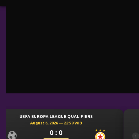
UEFA EUROPA LEAGUE QUALIFIERS
August 7, 2026 — 00:00 WIB
0 : 0
Previous
Ne