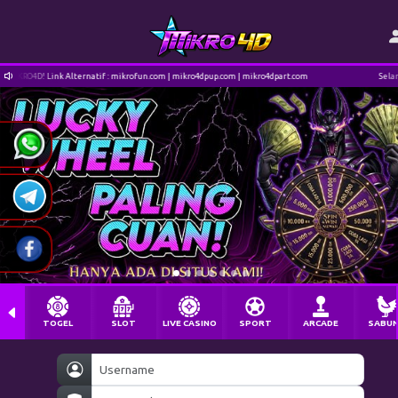
KRO4D! Link Alternatif : mikrofun.com | mikro4dpup.com | mikro4dpart.com
Selamat D
TOGEL
SLOT
LIVE CASINO
SPORT
ARCADE
SABU