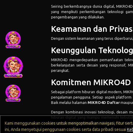
Seiring berkembangnya dunia digital, MIKRO4D
yang mengikuti perkembangan teknologi gam
pengembangan yang dilakukan.
Keamanan dan Priva
Dengan sistem keamanan yang terus diperbarui
Keunggulan Teknolog
MIKRO4D mengedepankan pemanfaatan teknolo
berkelanjutan serta desain yang responsif, 
perangkat.
Komitmen MIKRO4D te
Sebagai platform hiburan digital modern, MIKR
pengalaman pengguna. Setiap aspek platform d
Baik melalui halaman
MIKRO4D Daftar
maupun
Dengan kombinasi inovasi teknologi, desain m
hiburan digital yang mampu memenuhi kebutuh
pengguna selalu menjadi prioritas utama dalam
Kami menggunakan cookies untuk mengoptimalkan navigasi, fitur serta
ini, Anda menyetujui penggunaan cookies serta data pribadi sesuai
Keb