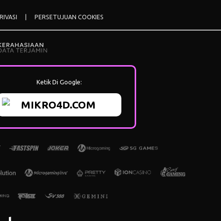
RIVASI
|
PERSETUJUAN COOKIES
Ketik Di Google:
MIKRO4D.COM