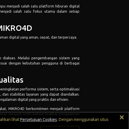
u menjadi salah satu platform hiburan digital
enjadi salah satu fokus utama dalam setiap
 MIKRO4D
an digital yang aman, cepat, dan terpercaya.
 diakses. Melalui pengembangan sistem yang
sesuai dengan kebutuhan pengguna di berbagai
alitas
eningkatan performa sistem, serta optimalisasi
dan stabilitas layanan yang dapat diandalkan.
galaman digital yang praktis dan efisien.
rangkat, MIKRO4D berkomitmen menjadi platform
×
utan menjadi bukti bahwa kualitas pengalaman
ahkan lihat
Persetujuan Cookies
. Dengan menggunakan situs