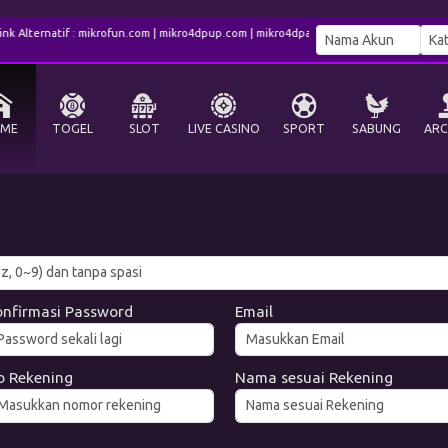
ternatif : mikrofun.com | mikro4dpup.com | mikro4dpart.com
Selamat D
ME
TOGEL
SLOT
LIVE CASINO
SPORT
SABUNG
ARC
onfirmasi Password
Email
o Rekening
Nama sesuai Rekening