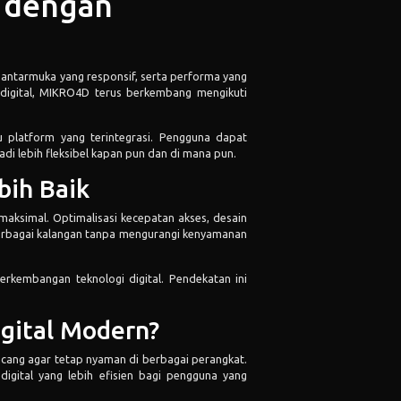
n dengan
antarmuka yang responsif, serta performa yang
igital, MIKRO4D terus berkembang mengikuti
 platform yang terintegrasi. Pengguna dapat
di lebih fleksibel kapan pun dan di mana pun.
bih Baik
ksimal. Optimalisasi kecepatan akses, desain
 berbagai kalangan tanpa mengurangi kenyamanan
kembangan teknologi digital. Pendekatan ini
gital Modern?
cang agar tetap nyaman di berbagai perangkat.
gital yang lebih efisien bagi pengguna yang