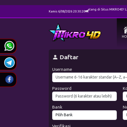
Selamat Datang di Situs MIKRO4D! Link Al
Kamis 6/08/2026 20:30:21
HO
Daftar
Username
Password
K
Bank
N
Verifikasi