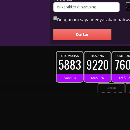
Dengan ini saya menyatakan bahw
TOTO WUHAN
HK SIANG
CAMBOD
5883
9220
76
7/8/2026
6/8/2026
6/8/20
QATAR
6642
6/8/2026