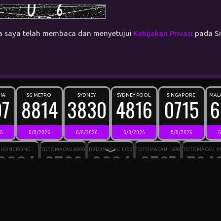
a saya telah membaca dan menyetujui
Kebijakan Privasi
pada Sit
IA
SG METRO
SYDNEY
SYDNEY POOL
SINGAPORE
MALA
07
8814
3830
4816
0715
6
26
6/8/2026
6/8/2026
6/8/2026
5/8/2026
6
HONGKONG
TOTOMACAU 0000
TOTOMACAU 1300
TOTOMACAU 1600
TOTOMACAU 1
3634
6529
9894
0597
584
6/8/2026
7/8/2026
6/8/2026
6/8/2026
6/8/2026