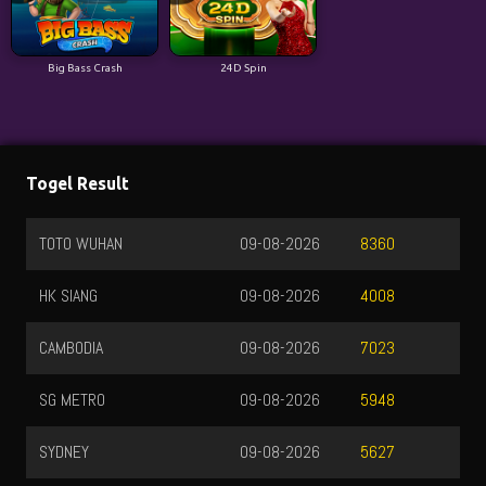
Big Bass Crash
24D Spin
Togel Result
TOTO WUHAN
09-08-2026
QAT
8360
HK SIANG
09-08-2026
HON
4008
CAMBODIA
09-08-2026
TOT
7023
SG METRO
09-08-2026
TOT
5948
SYDNEY
09-08-2026
TOT
5627