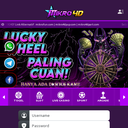
O4D! Link Alternatif : mikrofun.com | mikro4dpup.com | mikro4dpart.com
Selamat Dat
TOGEL
SLOT
LIVE CASINO
SPORT
ARCADE
SABU