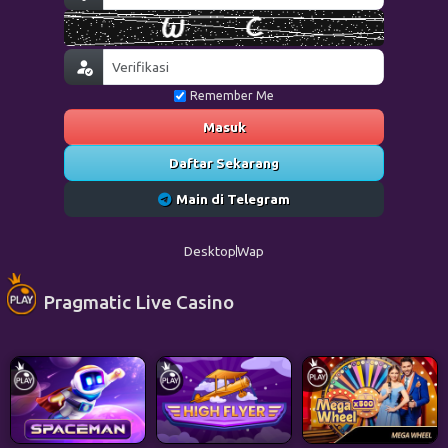
Remember Me
Masuk
Daftar Sekarang
Main di Telegram
Desktop
Wap
Pragmatic Live Casino