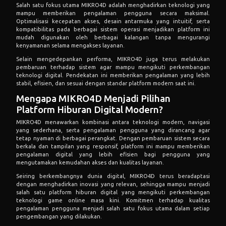
Salah satu fokus utama MIKRO4D adalah menghadirkan teknologi yang
mampu memberikan pengalaman pengguna secara maksimal.
Optimalisasi kecepatan akses, desain antarmuka yang intuitif, serta
kompatibilitas pada berbagai sistem operasi menjadikan platform ini
mudah digunakan oleh berbagai kalangan tanpa mengurangi
kenyamanan selama mengakses layanan.
Selain mengedepankan performa, MIKRO4D juga terus melakukan
pembaruan terhadap sistem agar mampu mengikuti perkembangan
teknologi digital. Pendekatan ini memberikan pengalaman yang lebih
stabil, efisien, dan sesuai dengan standar platform modern saat ini.
Mengapa MIKRO4D Menjadi Pilihan
Platform Hiburan Digital Modern?
MIKRO4D menawarkan kombinasi antara teknologi modern, navigasi
yang sederhana, serta pengalaman pengguna yang dirancang agar
tetap nyaman di berbagai perangkat. Dengan pembaruan sistem secara
berkala dan tampilan yang responsif, platform ini mampu memberikan
pengalaman digital yang lebih efisien bagi pengguna yang
mengutamakan kemudahan akses dan kualitas layanan.
Seiring berkembangnya dunia digital, MIKRO4D terus beradaptasi
dengan menghadirkan inovasi yang relevan, sehingga mampu menjadi
salah satu platform hiburan digital yang mengikuti perkembangan
teknologi game online masa kini. Komitmen terhadap kualitas
pengalaman pengguna menjadi salah satu fokus utama dalam setiap
pengembangan yang dilakukan.