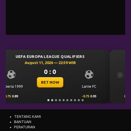
SPAIN LA LIGA
August 16, 2026 — 02:30 WIB
0 : 0
Previous
Next
BET NOW
Sevilla
Rayo Vallecano
0.25
0.95
-0.25
0.95
TENTANG KAMI
BANTUAN
PERATURAN