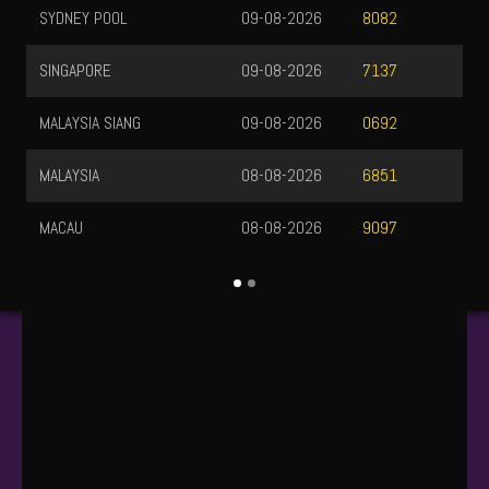
SYDNEY POOL
09-08-2026
TOT
8082
SINGAPORE
09-08-2026
TOT
7137
MALAYSIA SIANG
09-08-2026
0692
MALAYSIA
08-08-2026
6851
MACAU
08-08-2026
9097