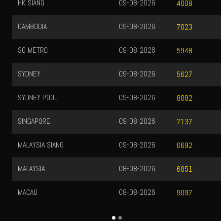
HK SIANG
09-08-2026
4008
CAMBODIA
09-08-2026
7023
SG METRO
09-08-2026
5948
SYDNEY
09-08-2026
5627
SYDNEY POOL
09-08-2026
8082
SINGAPORE
09-08-2026
7137
MALAYSIA SIANG
09-08-2026
0692
MALAYSIA
08-08-2026
6851
MACAU
08-08-2026
9097