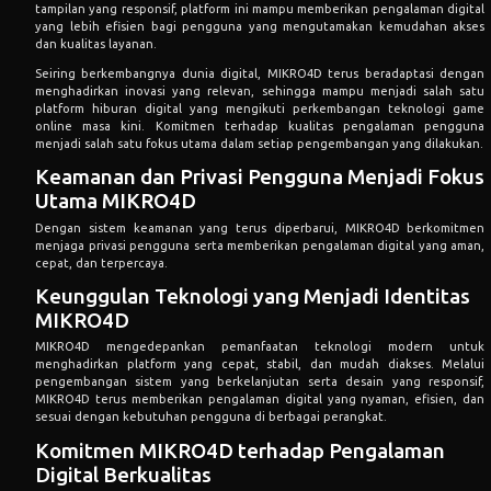
tampilan yang responsif, platform ini mampu memberikan pengalaman digital
yang lebih efisien bagi pengguna yang mengutamakan kemudahan akses
dan kualitas layanan.
Seiring berkembangnya dunia digital, MIKRO4D terus beradaptasi dengan
menghadirkan inovasi yang relevan, sehingga mampu menjadi salah satu
platform hiburan digital yang mengikuti perkembangan teknologi game
online masa kini. Komitmen terhadap kualitas pengalaman pengguna
menjadi salah satu fokus utama dalam setiap pengembangan yang dilakukan.
Keamanan dan Privasi Pengguna Menjadi Fokus
Utama MIKRO4D
Dengan sistem keamanan yang terus diperbarui, MIKRO4D berkomitmen
menjaga privasi pengguna serta memberikan pengalaman digital yang aman,
cepat, dan terpercaya.
Keunggulan Teknologi yang Menjadi Identitas
MIKRO4D
MIKRO4D mengedepankan pemanfaatan teknologi modern untuk
menghadirkan platform yang cepat, stabil, dan mudah diakses. Melalui
pengembangan sistem yang berkelanjutan serta desain yang responsif,
MIKRO4D terus memberikan pengalaman digital yang nyaman, efisien, dan
sesuai dengan kebutuhan pengguna di berbagai perangkat.
Komitmen MIKRO4D terhadap Pengalaman
Digital Berkualitas