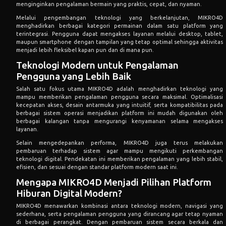
menginginkan pengalaman bermain yang praktis, cepat, dan nyaman.
Melalui pengembangan teknologi yang berkelanjutan, MIKRO4D
menghadirkan berbagai kategori permainan dalam satu platform yang
terintegrasi. Pengguna dapat mengakses layanan melalui desktop, tablet,
maupun smartphone dengan tampilan yang tetap optimal sehingga aktivitas
menjadi lebih fleksibel kapan pun dan di mana pun.
Teknologi Modern untuk Pengalaman
Pengguna yang Lebih Baik
Salah satu fokus utama MIKRO4D adalah menghadirkan teknologi yang
mampu memberikan pengalaman pengguna secara maksimal. Optimalisasi
kecepatan akses, desain antarmuka yang intuitif, serta kompatibilitas pada
berbagai sistem operasi menjadikan platform ini mudah digunakan oleh
berbagai kalangan tanpa mengurangi kenyamanan selama mengakses
layanan.
Selain mengedepankan performa, MIKRO4D juga terus melakukan
pembaruan terhadap sistem agar mampu mengikuti perkembangan
teknologi digital. Pendekatan ini memberikan pengalaman yang lebih stabil,
efisien, dan sesuai dengan standar platform modern saat ini.
Mengapa MIKRO4D Menjadi Pilihan Platform
Hiburan Digital Modern?
MIKRO4D menawarkan kombinasi antara teknologi modern, navigasi yang
sederhana, serta pengalaman pengguna yang dirancang agar tetap nyaman
di berbagai perangkat. Dengan pembaruan sistem secara berkala dan