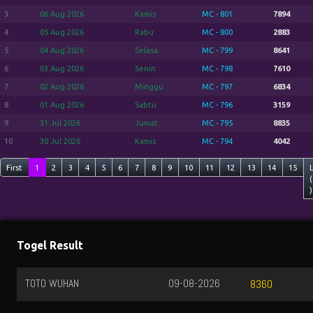
3
06 Aug 2026
Kamis
MC - 801
7894
4
05 Aug 2026
Rabu
MC - 800
2883
5
04 Aug 2026
Selasa
MC - 799
8641
6
03 Aug 2026
Senin
MC - 798
7610
7
02 Aug 2026
Minggu
MC - 797
6834
8
01 Aug 2026
Sabtu
MC - 796
3159
9
31 Jul 2026
Jumat
MC - 795
8835
10
30 Jul 2026
Kamis
MC - 794
4042
First
1
2
3
4
5
6
7
8
9
10
11
12
13
14
15
(
)
Togel Result
TOTO WUHAN
09-08-2026
8360