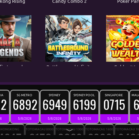
kong Rising
Candy Combo 2
Poker Par
fia Legends
Battleground Infinity
Golden Wea
IA
SG METRO
SYDNEY
SYDNEY POOL
SINGAPORE
MALA
62
6892
6949
6199
0715
6
26
5/8/2026
5/8/2026
5/8/2026
5/8/2026
5
HONGKONG
TOTOMACAU 0000
TOTOMACAU 1300
TOTOMACAU 1600
TOTOMACAU 1
4245
2153
0629
2900
940
t Fiesta 1000
Samba Soccer
Fishing Ma