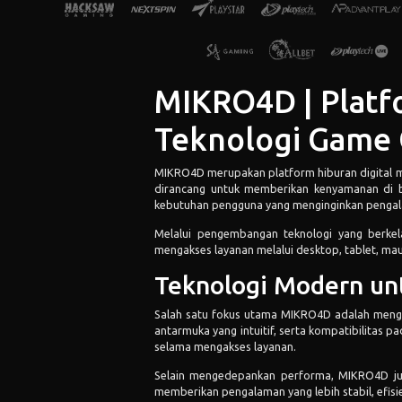
MIKRO4D | Platf
Teknologi Game 
MIKRO4D merupakan platform hiburan digital m
dirancang untuk memberikan kenyamanan di 
kebutuhan pengguna yang menginginkan pengala
Melalui pengembangan teknologi yang berkel
mengakses layanan melalui desktop, tablet, mau
Teknologi Modern un
Salah satu fokus utama MIKRO4D adalah mengh
antarmuka yang intuitif, serta kompatibilitas
selama mengakses layanan.
Selain mengedepankan performa, MIKRO4D jug
memberikan pengalaman yang lebih stabil, efisi