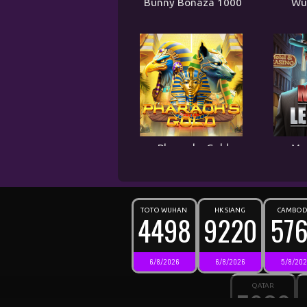
Bunny Bonaza 1000
Wu
Pharaohs Gold
Ma
TOTO WUHAN
HK SIANG
CAMBOD
4498
9220
57
6/8/2026
6/8/2026
5/8/20
QATAR
5930
Kunoichi Bounty
Frui