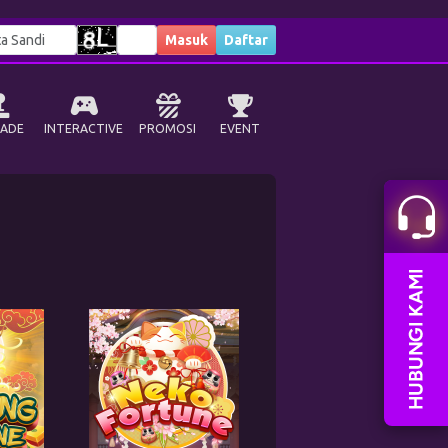
ang di Situs MIKRO4D! Link Alternatif : mikrofun.com | mikro4dpup.com | mikro4dpar
Masuk
Daftar
ADE
INTERACTIVE
PROMOSI
EVENT