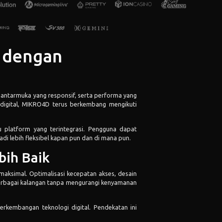
n dengan
antarmuka yang responsif, serta performa yang
igital, MIKRO4D terus berkembang mengikuti
 platform yang terintegrasi. Pengguna dapat
di lebih fleksibel kapan pun dan di mana pun.
bih Baik
ksimal. Optimalisasi kecepatan akses, desain
 berbagai kalangan tanpa mengurangi kenyamanan
kembangan teknologi digital. Pendekatan ini