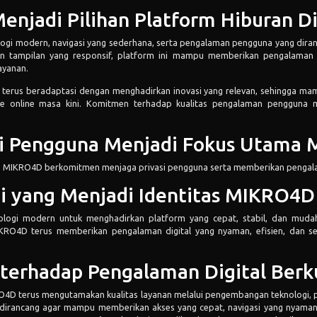
jadi Pilihan Platform Hiburan Di
i modern, navigasi yang sederhana, serta pengalaman pengguna yang diran
 tampilan yang responsif, platform ini mampu memberikan pengalaman di
ayanan.
 terus beradaptasi dengan menghadirkan inovasi yang relevan, sehingga mamp
e online masa kini. Komitmen terhadap kualitas pengalaman pengguna m
si Pengguna Menjadi Fokus Utama
, MIKRO4D berkomitmen menjaga privasi pengguna serta memberikan pengalam
i yang Menjadi Identitas MIKRO4D
gi modern untuk menghadirkan platform yang cepat, stabil, dan mudah
MIKRO4D terus memberikan pengalaman digital yang nyaman, efisien, dan 
rhadap Pengalaman Digital Berku
O4D terus mengutamakan kualitas layanan melalui pengembangan teknologi, p
irancang agar mampu memberikan akses yang cepat, navigasi yang nyaman, 
 proses
MIKRO4D Login
, seluruh sistem dikembangkan agar memberikan pen