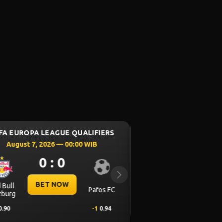
5/8/2026
ta
Neon Party 1000
FA EUROPA LEAGUE QUALIFIERS
August 7, 2026 — 02:00 WIB
0 : 0
Next
BET NOW
Heart of
nfica
Midlothian
rland
Aladdin's Lamp
5
0.70
-2.25
-0.86