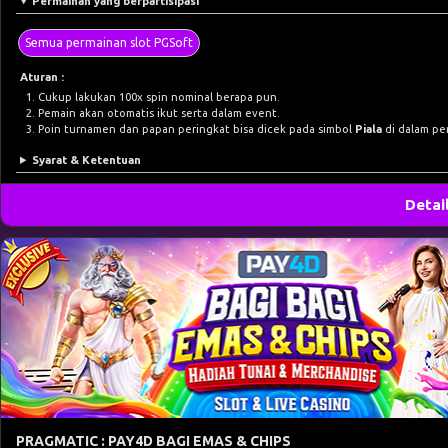
Permainan yang berpartisipasi
Semua permainan slot PGSoft
Aturan :
Cukup lakukan 100x spin nominal berapa pun.
Pemain akan otomatis ikut serta dalam event.
Poin turnamen dan papan peringkat bisa dicek pada simbol
Piala
di dalam pe
Syarat & Ketentuan
Detai
PRAGMATIC : PAY4D BAGI EMAS & CHIPS