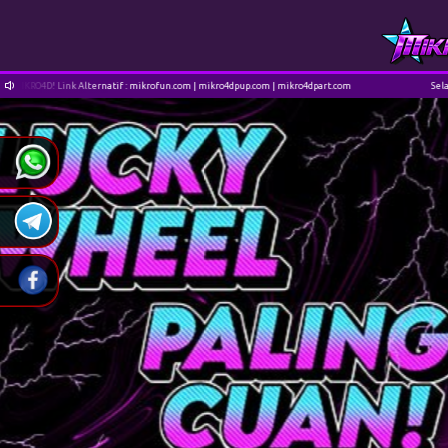
lternatif : mikrofun.com | mikro4dpup.com | mikro4dpart.com
Selamat Datang di Situ