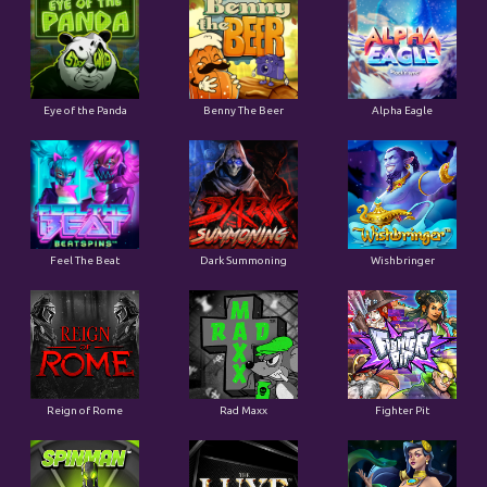
Eye of the Panda
Benny The Beer
Alpha Eagle
Feel The Beat
Dark Summoning
Wishbringer
Reign of Rome
Rad Maxx
Fighter Pit