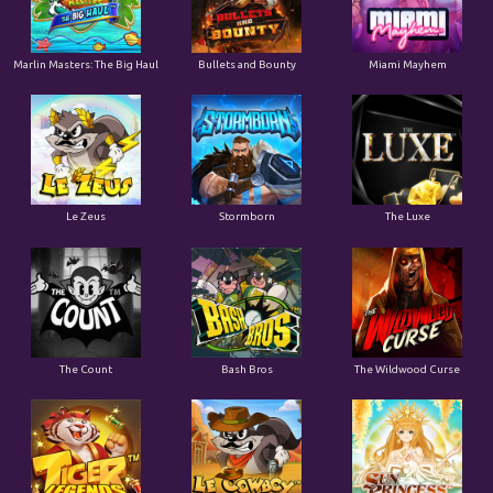
Marlin Masters: The Big Haul
Bullets and Bounty
Miami Mayhem
Le Zeus
Stormborn
The Luxe
The Count
Bash Bros
The Wildwood Curse