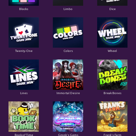
Blocks
Limbo
Dice
Twenty-One
Colors
Wheel
Lines
Immortal Desire
Break Bones
Book of Time
Gronk's Gems
Frank's Farm