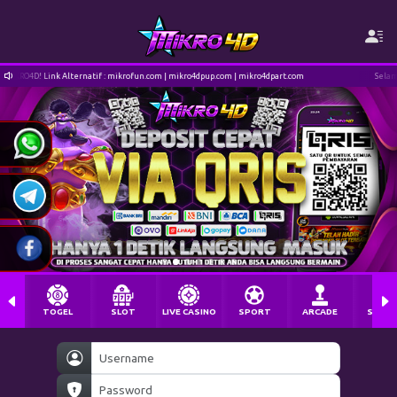
krofun.com | mikro4dpup.com | mikro4dpart.com
Selamat Datang di Situs MIKRO4D! Lin
TOGEL
SLOT
LIVE CASINO
SPORT
ARCADE
SABU