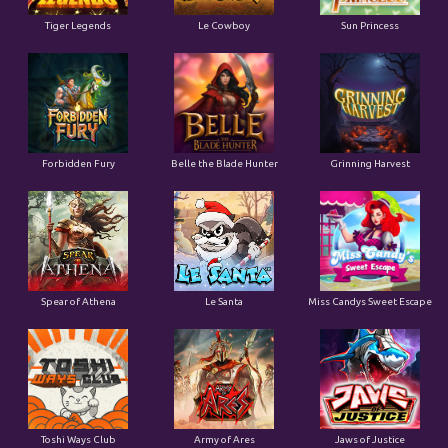
Tiger Legends
Le Cowboy
Sun Princess
Forbidden Fury
Belle the Blade Hunter
Grinning Harvest
Spear of Athena
Le Santa
Miss Candys Sweet Escape
Toshi Ways Club
Army of Ares
Jaws of Justice