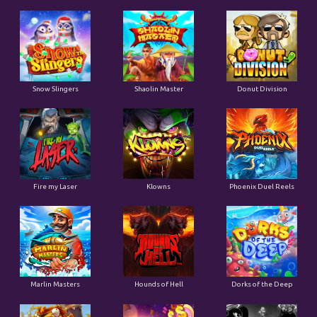
Snow Slingers
Shaolin Master
Donut Division
Fire my Laser
Klowns
Phoenix Duel Reels
Marlin Masters
Hounds of Hell
Dorks of the Deep