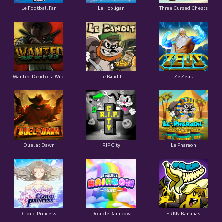
Le Football Fan
Le Hooligan
Three Cursed Chests
Wanted Dead or a Wild
Le Bandit
Ze Zeus
Duel at Dawn
RIP City
Le Pharaoh
Cloud Princess
Double Rainbow
FRKN Bananas