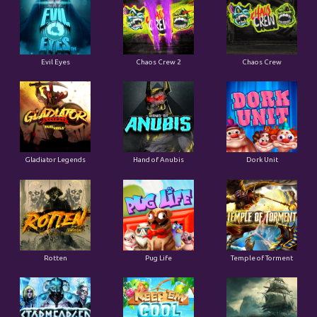
Evil Eyes
Chaos Crew 2
Chaos Crew
Gladiator Legends
Hand of Anubis
Dork Unit
Rotten
Pug Life
Temple of Torment