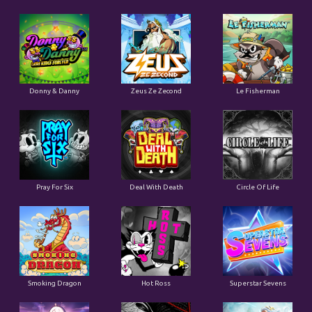
Donny & Danny
Zeus Ze Zecond
Le Fisherman
Pray For Six
Deal With Death
Circle Of Life
Smoking Dragon
Hot Ross
Superstar Sevens