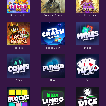
Magic Piggy OG
Sand and Ashes
Rise Of Fortuna
Red Pascal
Speed Crash
Mines
Coins
Plinko
Hi-Lo