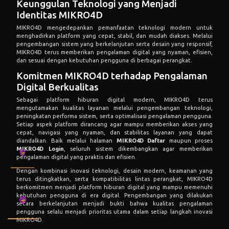
Keunggulan Teknologi yang Menjadi
Identitas MIKRO4D
MIKRO4D mengedepankan pemanfaatan teknologi modern untuk
menghadirkan platform yang cepat, stabil, dan mudah diakses. Melalui
pengembangan sistem yang berkelanjutan serta desain yang responsif,
MIKRO4D terus memberikan pengalaman digital yang nyaman, efisien,
dan sesuai dengan kebutuhan pengguna di berbagai perangkat.
Komitmen MIKRO4D terhadap Pengalaman
Digital Berkualitas
Sebagai platform hiburan digital modern, MIKRO4D terus
mengutamakan kualitas layanan melalui pengembangan teknologi,
peningkatan performa sistem, serta optimalisasi pengalaman pengguna.
Setiap aspek platform dirancang agar mampu memberikan akses yang
cepat, navigasi yang nyaman, dan stabilitas layanan yang dapat
diandalkan. Baik melalui halaman
MIKRO4D Daftar
maupun proses
MIKRO4D Login
, seluruh sistem dikembangkan agar memberikan
pengalaman digital yang praktis dan efisien.
Dengan kombinasi inovasi teknologi, desain modern, keamanan yang
terus ditingkatkan, serta kompatibilitas lintas perangkat, MIKRO4D
berkomitmen menjadi platform hiburan digital yang mampu memenuhi
kebutuhan pengguna di era digital. Pengembangan yang dilakukan
secara berkelanjutan menjadi bukti bahwa kualitas pengalaman
pengguna selalu menjadi prioritas utama dalam setiap langkah inovasi
MIKRO4D.