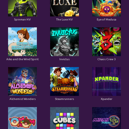
Spinman H.V
The Luxe H.V
Eye of Medusa
Aiko and the Wind Spirit
Invictus
Chaos Crew 3
Alchemist Wonders
Steamrunners
Xpander