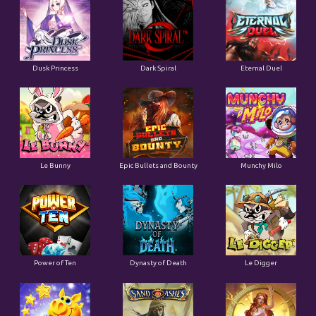
Dusk Princess
Dark Spiral
Eternal Duel
Le Bunny
Epic Bullets and Bounty
Munchy Milo
Power of Ten
Dynasty of Death
Le Digger