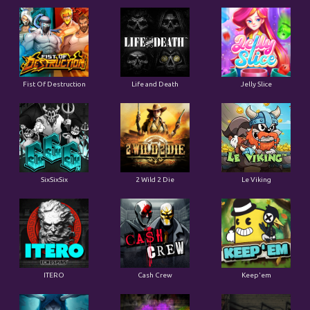
Fist Of Destruction
Life and Death
Jelly Slice
SixSixSix
2 Wild 2 Die
Le Viking
ITERO
Cash Crew
Keep'em