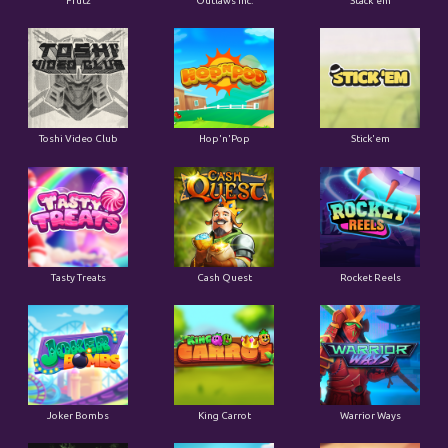
Frutz
Outlaws Inc.
Stack'em
Toshi Video Club
Hop'n'Pop
Stick'em
Tasty Treats
Cash Quest
Rocket Reels
Joker Bombs
King Carrot
Warrior Ways