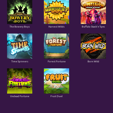
The Bowery Boys
Harvest Wilds
Buffalo Stack'n'Sync
Time Spinners
Forest Fortune
Born Wild
Undead Fortune
Fruit Duel