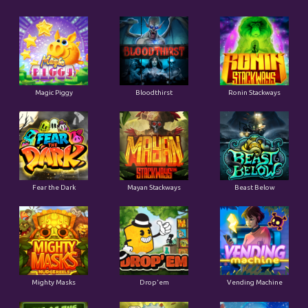
Magic Piggy
Bloodthirst
Ronin Stackways
Fear the Dark
Mayan Stackways
Beast Below
Mighty Masks
Drop'em
Vending Machine