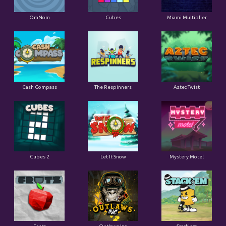
OmNom
Cubes
Miami Multiplier
Cash Compass
The Respinners
Aztec Twist
Cubes 2
Let It Snow
Mystery Motel