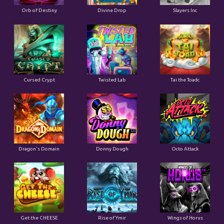
Orb of Destiny
Divine Drop
Slayers Inc
Cursed Crypt
Twisted Lab
Tai the Toadc
Dragon's Domain
Donny Dough
Octo Attack
Get the CHEESE
Rise of Ymir
Wings of Horus