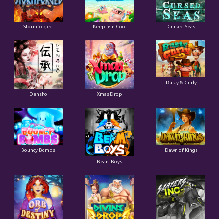
Stormforged
Keep 'em Cool
Cursed Seas
Rusty & Curly
Densho
Xmas Drop
Bouncy Bombs
Dawn of Kings
Beam Boys