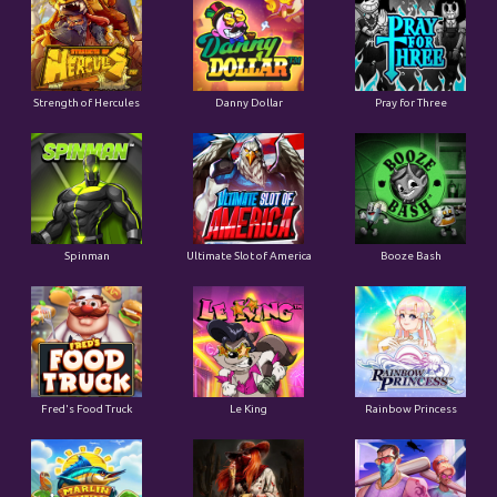
Strength of Hercules
Danny Dollar
Pray for Three
Ultimate Slot of America
Booze Bash
Spinman
Le King
Fred's Food Truck
Rainbow Princess