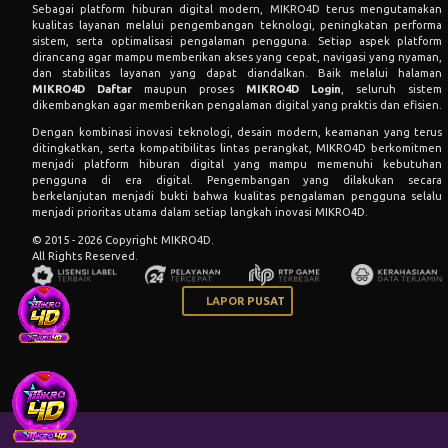
Sebagai platform hiburan digital modern, MIKRO4D terus mengutamakan
kualitas layanan melalui pengembangan teknologi, peningkatan performa
sistem, serta optimalisasi pengalaman pengguna. Setiap aspek platform
dirancang agar mampu memberikan akses yang cepat, navigasi yang nyaman,
dan stabilitas layanan yang dapat diandalkan. Baik melalui halaman
MIKRO4D Daftar
maupun proses
MIKRO4D Login
, seluruh sistem
dikembangkan agar memberikan pengalaman digital yang praktis dan efisien.
Dengan kombinasi inovasi teknologi, desain modern, keamanan yang terus
ditingkatkan, serta kompatibilitas lintas perangkat, MIKRO4D berkomitmen
menjadi platform hiburan digital yang mampu memenuhi kebutuhan
pengguna di era digital. Pengembangan yang dilakukan secara
berkelanjutan menjadi bukti bahwa kualitas pengalaman pengguna selalu
menjadi prioritas utama dalam setiap langkah inovasi MIKRO4D.
© 2015 - 2026 Copyright MIKRO4D.
All Rights Reserved.
LAPOR PUSAT