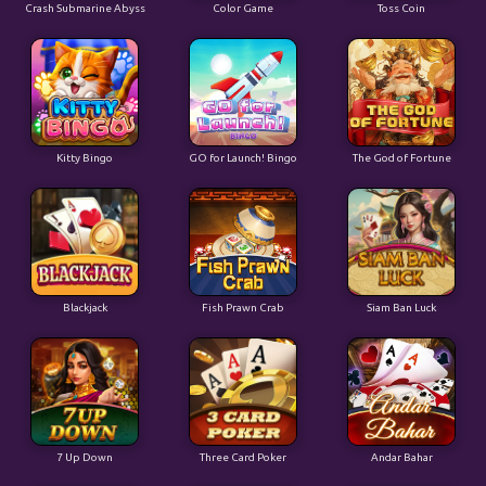
Crash Submarine Abyss
Color Game
Toss Coin
Kitty Bingo
GO for Launch! Bingo
The God of Fortune
Blackjack
Fish Prawn Crab
Siam Ban Luck
7 Up Down
Three Card Poker
Andar Bahar