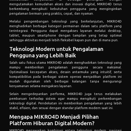
mengutamakan kemudahan akses dan inovasi digital, MIKRO4D terus
berkembang mengikuti kebutuhan pengguna yang menginginkan
pengalaman bermain yang praktis, cepat, dan nyaman.
Melalui pengembangan teknologi yang berkelanjutan, MIKRO4D
menghadirkan berbagai kategori permainan dalam satu platform yang
terintegrasi. Pengguna dapat mengakses layanan melalui desktop,
tablet, maupun smartphone dengan tampilan yang tetap optimal
sehingga aktivitas menjadi lebih fleksibel kapan pun dan di mana pun.
Teknologi Modern untuk Pengalaman
Pengguna yang Lebih Baik
Salah satu fokus utama MIKRO4D adalah menghadirkan teknologi yang
mampu memberikan pengalaman pengguna secara maksimal.
Optimalisasi kecepatan akses, desain antarmuka yang intuitif, serta
kompatibilitas pada berbagai sistem operasi menjadikan platform ini
mudah digunakan oleh berbagai kalangan tanpa mengurangi
kenyamanan selama mengakses layanan.
Selain mengedepankan performa, MIKRO4D juga terus melakukan
pembaruan terhadap sistem agar mampu mengikuti perkembangan
teknologi digital. Pendekatan ini memberikan pengalaman yang lebih
stabil, efisien, dan sesuai dengan standar platform modern saat ini.
Mengapa MIKRO4D Menjadi Pilihan
Platform Hiburan Digital Modern?
MIKRO4D menawarkan kombinasi antara teknologi modern, navigasi