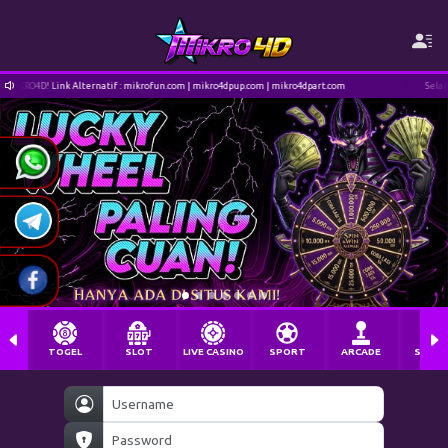
4D! Link Alternatif : mikrofun.com | mikro4dpup.com | mikro4dpart.com
Selamat Data
TOGEL
SLOT
LIVE CASINO
SPORT
ARCADE
SABU