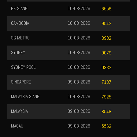
10-08-2026
HONGKONG
0
8556
10-08-2026
TOTOMACAU 0000
1
9542
10-08-2026
TOTOMACAU 1300
1
3982
10-08-2026
TOTOMACAU 1600
0
9079
10-08-2026
TOTOMACAU 1900
0
0332
09-08-2026
TOTOMACAU 2200
0
7137
10-08-2026
7925
09-08-2026
8548
09-08-2026
5562