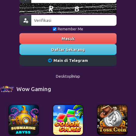
Remember Me
Masuk
Daftar Sekarang
Main di Telegram
Desktop
Wap
Wow Gaming