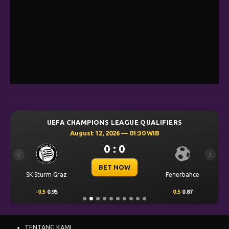
UEFA CHAMPIONS LEAGUE QUALIFIERS
August 12, 2026 — 01:30 WIB
0 : 0
Previous
Next
BET NOW
SK Sturm Graz
Fenerbahce
-0.5
0.95
0.5
0.87
TENTANG KAMI