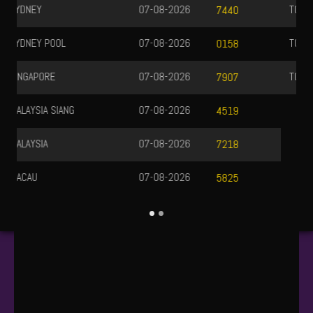
TOTOMACAU 1600
07-08-2026
7875
TOTOMACAU 1900
07-08-2026
6303
TOTOMACAU 2200
07-08-2026
9178