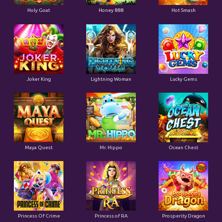
Holy Goat
Honey 888
Hot Smash
Joker King
Lightning Woman
Lucky Gems
Maya Quest
Mr. Hippo
Ocean Chest
Princess Of Crime
Princess of RA
Prosperity Dragon