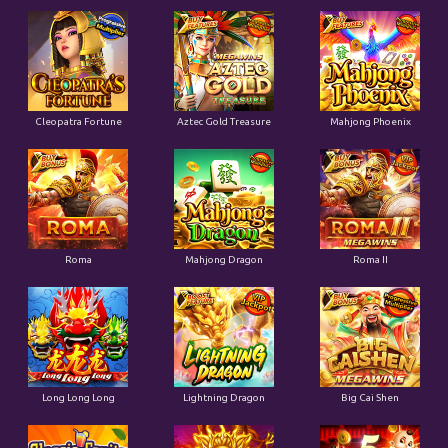
Cleopatra Fortune
Aztec Gold Treasure
Mahjong Phoenix
Roma
Mahjong Dragon
Roma II
Long Long Long
Lightning Dragon
Big Cai Shen