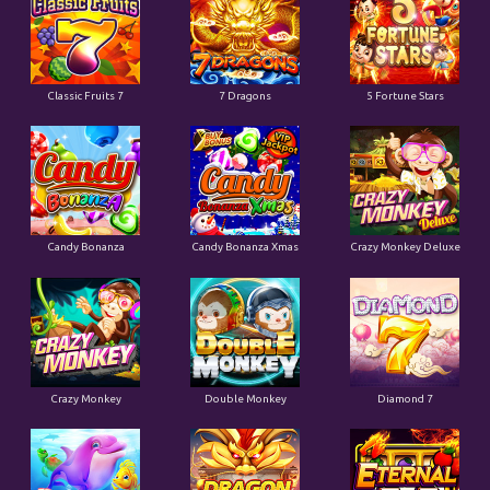
Classic Fruits 7
7 Dragons
5 Fortune Stars
Candy Bonanza
Candy Bonanza Xmas
Crazy Monkey Deluxe
Crazy Monkey
Double Monkey
Diamond 7