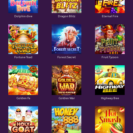
Dolphin dive
Dragon Blitz
Eternal Fire
Fortune Toad
Forest Secret
Fruit Tycoon
Golden Fa
Golden War
Highway Bee