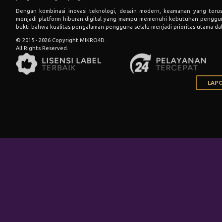
Dengan kombinasi inovasi teknologi, desain modern, keamanan yang terus 
menjadi platform hiburan digital yang mampu memenuhi kebutuhan pengguna
bukti bahwa kualitas pengalaman pengguna selalu menjadi prioritas utama da
© 2015 - 2026 Copyright MIKRO4D.
All Rights Reserved.
LAPO