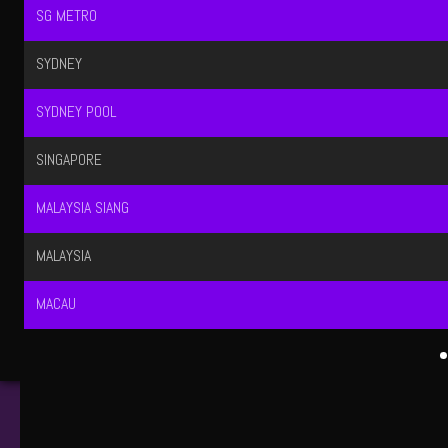
TOTOMACAU 1300
TOTOMACAU 1600
TOTOMACAU 1900
TOTOMACAU 2200