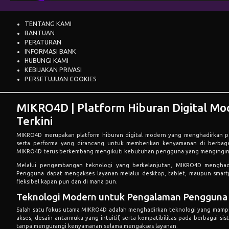
TENTANG KAMI
BANTUAN
PERATURAN
INFORMASI BANK
HUBUNGI KAMI
KEBIJAKAN PRIVASI
PERSETUJUAN COOKIES
MIKRO4D | Platform Hiburan Digital Mo
Terkini
MIKRO4D merupakan platform hiburan digital modern yang menghadirkan pe
serta performa yang dirancang untuk memberikan kenyamanan di berbaga
MIKRO4D terus berkembang mengikuti kebutuhan pengguna yang menginginka
Melalui pengembangan teknologi yang berkelanjutan, MIKRO4D menghadir
Pengguna dapat mengakses layanan melalui desktop, tablet, maupun smartp
fleksibel kapan pun dan di mana pun.
Teknologi Modern untuk Pengalaman Pengguna 
Salah satu fokus utama MIKRO4D adalah menghadirkan teknologi yang mamp
akses, desain antarmuka yang intuitif, serta kompatibilitas pada berbagai s
tanpa mengurangi kenyamanan selama mengakses layanan.