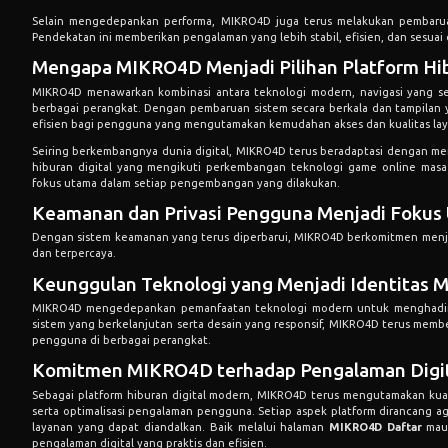
Selain mengedepankan performa, MIKRO4D juga terus melakukan pembarua
Pendekatan ini memberikan pengalaman yang lebih stabil, efisien, dan sesuai 
Mengapa MIKRO4D Menjadi Pilihan Platform Hib
MIKRO4D menawarkan kombinasi antara teknologi modern, navigasi yang s
berbagai perangkat. Dengan pembaruan sistem secara berkala dan tampilan y
efisien bagi pengguna yang mengutamakan kemudahan akses dan kualitas la
Seiring berkembangnya dunia digital, MIKRO4D terus beradaptasi dengan men
hiburan digital yang mengikuti perkembangan teknologi game online masa
fokus utama dalam setiap pengembangan yang dilakukan.
Keamanan dan Privasi Pengguna Menjadi Foku
Dengan sistem keamanan yang terus diperbarui, MIKRO4D berkomitmen menja
dan terpercaya.
Keunggulan Teknologi yang Menjadi Identitas
MIKRO4D mengedepankan pemanfaatan teknologi modern untuk menghadirka
sistem yang berkelanjutan serta desain yang responsif, MIKRO4D terus memb
pengguna di berbagai perangkat.
Komitmen MIKRO4D terhadap Pengalaman Digita
Sebagai platform hiburan digital modern, MIKRO4D terus mengutamakan kual
serta optimalisasi pengalaman pengguna. Setiap aspek platform dirancang a
layanan yang dapat diandalkan. Baik melalui halaman
MIKRO4D Daftar
mau
pengalaman digital yang praktis dan efisien.