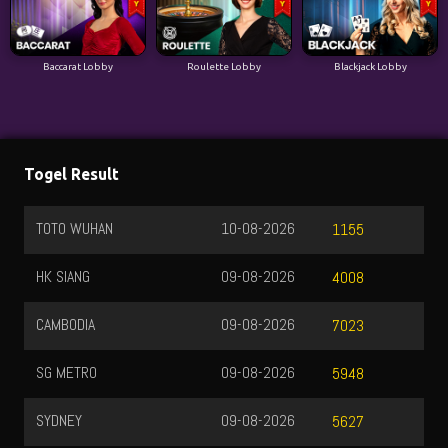
Baccarat Lobby
Roulette Lobby
Blackjack Lobby
Togel Result
TOTO WUHAN
10-08-2026
1155
HK SIANG
09-08-2026
4008
CAMBODIA
09-08-2026
7023
SG METRO
09-08-2026
5948
SYDNEY
09-08-2026
5627