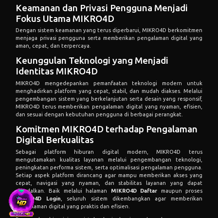
Keamanan dan Privasi Pengguna Menjadi
Fokus Utama MIKRO4D
Dengan sistem keamanan yang terus diperbarui, MIKRO4D berkomitmen
menjaga privasi pengguna serta memberikan pengalaman digital yang
aman, cepat, dan terpercaya.
Keunggulan Teknologi yang Menjadi
Identitas MIKRO4D
MIKRO4D mengedepankan pemanfaatan teknologi modern untuk
menghadirkan platform yang cepat, stabil, dan mudah diakses. Melalui
pengembangan sistem yang berkelanjutan serta desain yang responsif,
MIKRO4D terus memberikan pengalaman digital yang nyaman, efisien,
dan sesuai dengan kebutuhan pengguna di berbagai perangkat.
Komitmen MIKRO4D terhadap Pengalaman
Digital Berkualitas
Sebagai platform hiburan digital modern, MIKRO4D terus
mengutamakan kualitas layanan melalui pengembangan teknologi,
peningkatan performa sistem, serta optimalisasi pengalaman pengguna.
Setiap aspek platform dirancang agar mampu memberikan akses yang
cepat, navigasi yang nyaman, dan stabilitas layanan yang dapat
diandalkan. Baik melalui halaman
MIKRO4D Daftar
maupun proses
MIKRO4D Login
, seluruh sistem dikembangkan agar memberikan
pengalaman digital yang praktis dan efisien.