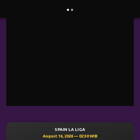
SPAIN LA LIGA
August 16, 2026 — 02:30 WIB