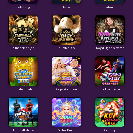
Pok Deng
Keno
Atom
Thunder Blackjack
Thunder Dice
Royal Tiger Baccarat
Golden Crab
Angel And Devil
Football Fever
Football Strike
Zodiac Bingo
Koi Bingo