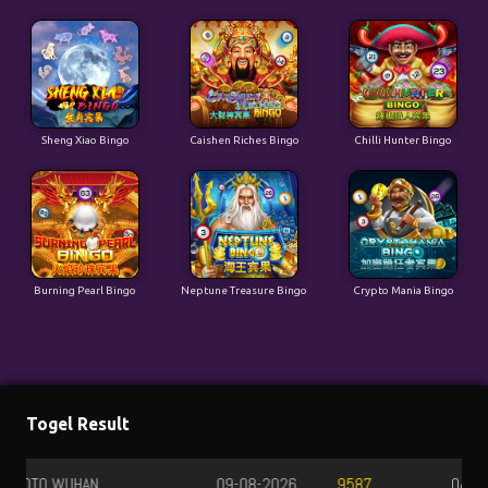
Sheng Xiao Bingo
Caishen Riches Bingo
Chilli Hunter Bingo
Burning Pearl Bingo
Neptune Treasure Bingo
Crypto Mania Bingo
Togel Result
QATAR
09-08-2026
3415