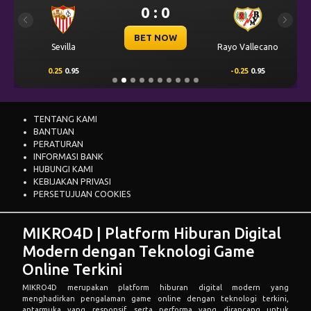
0 : 0
Previous
Next
BET NOW
Sevilla
Rayo Vallecano
0.25
0.95
-0.25
0.95
TENTANG KAMI
BANTUAN
PERATURAN
INFORMASI BANK
HUBUNGI KAMI
KEBIJAKAN PRIVASI
PERSETUJUAN COOKIES
MIKRO4D | Platform Hiburan Digital
Modern dengan Teknologi Game
Online Terkini
MIKRO4D merupakan platform hiburan digital modern yang
menghadirkan pengalaman game online dengan teknologi terkini,
antarmuka yang responsif, serta performa yang dirancang untuk